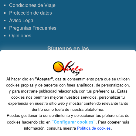
Condiciones de Viaje
Protección de datos
Aviso Legal
Preguntas Frecuentes
Opiniones
Síguenos en las
Enlace
Enlace
Enlace
Enlace
a
a
a
de
Al hacer clic en
"Aceptar"
, das tu consentimiento para que se utilicen
Grupo VDT - Viajes Dominicana Tours. C.I.C.M.A. n° 960 CIF: B-82748864
cookies propias y de terceros con fines analíticos, de personalización,
S.L. Tomo 15717, Folio 126, Hoja Registral 264927.
WhatsApp
Instagram
Facebook
Youtub
y para mostrarte publicidad relacionada con tus preferencias. Estas
C/ Marie Curie 5 Edificio Alpha 3ª planta, Rivas VaciaMadrid 28521 Madrid
cookies nos permiten mejorar nuestros servicios, personalizar tu
experiencia en nuestro sitio web y mostrar contenido relevante tanto
dentro como fuera de nuestra plataforma.
Puedes gestionar tu consentimiento y seleccionar tus preferencias de
"Configurar cookies"
cookies haciendo clic en
. Para obtener más
información, consulta nuestra
Política de cookies
.