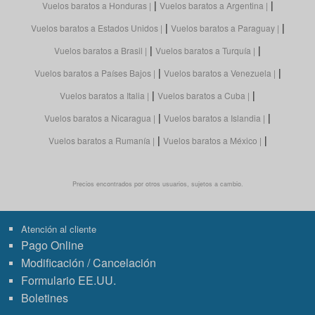
|
|
Vuelos baratos a Honduras
Vuelos baratos a Argentina
|
|
Vuelos baratos a Estados Unidos
Vuelos baratos a Paraguay
|
|
Vuelos baratos a Brasil
Vuelos baratos a Turquía
|
|
Vuelos baratos a Países Bajos
Vuelos baratos a Venezuela
|
|
Vuelos baratos a Italia
Vuelos baratos a Cuba
|
|
Vuelos baratos a Nicaragua
Vuelos baratos a Islandia
|
|
Vuelos baratos a Rumanía
Vuelos baratos a México
Precios encontrados por otros usuarios, sujetos a cambio.
Atención al cliente
Pago Online
Modificación / Cancelación
Formulario EE.UU.
Boletines