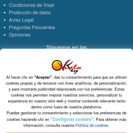
Condiciones de Viaje
Protección de datos
Aviso Legal
Preguntas Frecuentes
Opiniones
Síguenos en las
Enlace
Enlace
Enlace
Enlace
a
a
a
de
Al hacer clic en
"Aceptar"
, das tu consentimiento para que se utilicen
Grupo VDT - Viajes Dominicana Tours. C.I.C.M.A. n° 960 CIF: B-82748864
cookies propias y de terceros con fines analíticos, de personalización,
S.L. Tomo 15717, Folio 126, Hoja Registral 264927.
WhatsApp
Instagram
Facebook
Youtub
y para mostrarte publicidad relacionada con tus preferencias. Estas
C/ Marie Curie 5 Edificio Alpha 3ª planta, Rivas VaciaMadrid 28521 Madrid
cookies nos permiten mejorar nuestros servicios, personalizar tu
experiencia en nuestro sitio web y mostrar contenido relevante tanto
dentro como fuera de nuestra plataforma.
Puedes gestionar tu consentimiento y seleccionar tus preferencias de
"Configurar cookies"
cookies haciendo clic en
. Para obtener más
información, consulta nuestra
Política de cookies
.