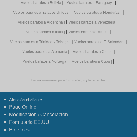
|
|
Vuelos baratos a Bolivia
Vuelos baratos a Paraguay
|
|
Vuelos baratos a Estados Unidos
Vuelos baratos a Honduras
|
|
Vuelos baratos a Argentina
Vuelos baratos a Venezuela
|
|
Vuelos baratos a Italia
Vuelos baratos a Malta
|
|
Vuelos baratos a Trinidad y Tobago
Vuelos baratos a El Salvador
|
|
Vuelos baratos a Alemania
Vuelos baratos a Chile
|
|
Vuelos baratos a Noruega
Vuelos baratos a Cuba
Precios encontrados por otros usuarios, sujetos a cambio.
Atención al cliente
Pago Online
Modificación / Cancelación
Formulario EE.UU.
Boletines