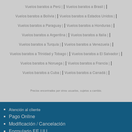
|
|
Vuelos baratos a Perú
Vuelos baratos a Brasil
|
|
Vuelos baratos a Bolivia
Vuelos baratos a Estados Unidos
|
|
Vuelos baratos a Paraguay
Vuelos baratos a Honduras
|
|
Vuelos baratos a Argentina
Vuelos baratos a Italia
|
|
Vuelos baratos a Turquía
Vuelos baratos a Venezuela
|
|
Vuelos baratos a Trinidad y Tobago
Vuelos baratos a El Salvador
|
|
Vuelos baratos a Noruega
Vuelos baratos a Francia
|
|
Vuelos baratos a Cuba
Vuelos baratos a Canadá
Precios encontrados por otros usuarios, sujetos a cambio.
Atención al cliente
Pago Online
Modificación / Cancelación
Formulario EE.UU.