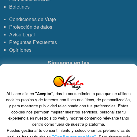
Boletines
Condiciones de Viaje
Protección de datos
Aviso Legal
Preguntas Frecuentes
Opiniones
Síguenos en las
Enlace
Enlace
Enlace
Enlace
a
a
a
de
Al hacer clic en
"Aceptar"
, das tu consentimiento para que se utilicen
Grupo VDT - Viajes Dominicana Tours. C.I.C.M.A. n° 960 CIF: B-82748864
cookies propias y de terceros con fines analíticos, de personalización,
S.L. Tomo 15717, Folio 126, Hoja Registral 264927.
WhatsApp
Instagram
Facebook
Youtub
y para mostrarte publicidad relacionada con tus preferencias. Estas
C/ Marie Curie 5 Edificio Alpha 3ª planta, Rivas VaciaMadrid 28521 Madrid
cookies nos permiten mejorar nuestros servicios, personalizar tu
experiencia en nuestro sitio web y mostrar contenido relevante tanto
dentro como fuera de nuestra plataforma.
Puedes gestionar tu consentimiento y seleccionar tus preferencias de
"Configurar cookies"
cookies haciendo clic en
. Para obtener más