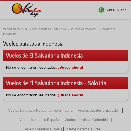
689 859 144
Menú
Vuelos baratos
>
Vuelos baratos a Indonesia
>
Vuelos baratos de El Salvador a
Indonesia
Vuelos baratos a Indonesia
Vuelos de El Salvador a Indonesia
No se encontraron resultados.
¡Busca ahora!
Vuelos de El Salvador a Indonesia - Sólo ida
No se encontraron resultados.
¡Busca ahora!
|
|
Vuelos baratos a República Dominicana
Vuelos baratos a Ecuador
|
|
Vuelos baratos a España
Vuelos baratos a Colombia
|
|
Vuelos baratos a Perú
Vuelos baratos a Brasil