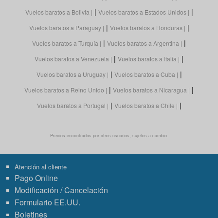
|
|
Vuelos baratos a Bolivia
Vuelos baratos a Estados Unidos
|
|
Vuelos baratos a Paraguay
Vuelos baratos a Honduras
|
|
Vuelos baratos a Turquía
Vuelos baratos a Argentina
|
|
Vuelos baratos a Venezuela
Vuelos baratos a Italia
|
|
Vuelos baratos a Uruguay
Vuelos baratos a Cuba
|
|
Vuelos baratos a Reino Unido
Vuelos baratos a Nicaragua
|
|
Vuelos baratos a Portugal
Vuelos baratos a Chile
Precios encontrados por otros usuarios, sujetos a cambio.
Atención al cliente
Pago Online
Modificación / Cancelación
Formulario EE.UU.
Boletines