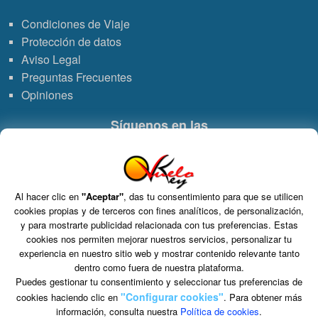
Condiciones de Viaje
Protección de datos
Aviso Legal
Preguntas Frecuentes
Opiniones
Síguenos en las
Enlace
Enlace
Enlace
Enlace
a
a
a
de
Al hacer clic en
"Aceptar"
, das tu consentimiento para que se utilicen
Grupo VDT - Viajes Dominicana Tours. C.I.C.M.A. n° 960 CIF: B-82748864
cookies propias y de terceros con fines analíticos, de personalización,
S.L. Tomo 15717, Folio 126, Hoja Registral 264927.
WhatsApp
Instagram
Facebook
Youtub
y para mostrarte publicidad relacionada con tus preferencias. Estas
C/ Marie Curie 5 Edificio Alpha 3ª planta, Rivas VaciaMadrid 28521 Madrid
cookies nos permiten mejorar nuestros servicios, personalizar tu
experiencia en nuestro sitio web y mostrar contenido relevante tanto
dentro como fuera de nuestra plataforma.
Puedes gestionar tu consentimiento y seleccionar tus preferencias de
"Configurar cookies"
cookies haciendo clic en
. Para obtener más
información, consulta nuestra
Política de cookies
.