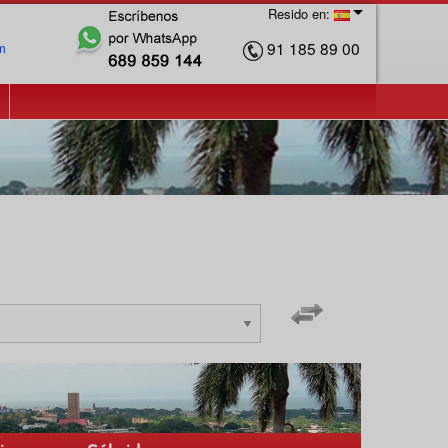
Resido en:
91 185 89 00
m