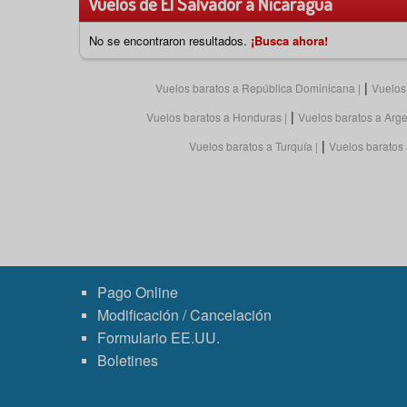
Vuelos de El Salvador a Nicaragua
No se encontraron resultados.
¡Busca ahora!
|
Vuelos baratos a República Dominicana
Vuelos
|
Vuelos baratos a Honduras
Vuelos baratos a Arge
|
Vuelos baratos a Turquía
Vuelos baratos
Pago Online
Modificación / Cancelación
Formulario EE.UU.
Boletines