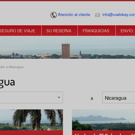
Atención al cliente
info@vuelokey.co
SEGURO DE VIAJE
SU RESERVA
FRANQUICIAS
ENVÍO
ador a Nicaragua
agua
a