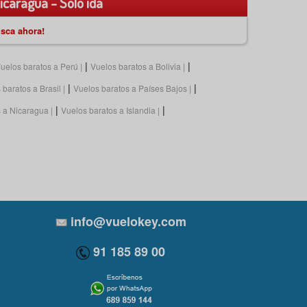
icaragua - Sólo ida
sca ahora!
|
|
uelos baratos a Perú
Vuelos baratos a Bolivia
|
|
 baratos a Brasil
Vuelos baratos a Países Bajos
|
|
s a Nicaragua
Vuelos baratos a Islandia
info@vuelokey.com
91 185 89 00