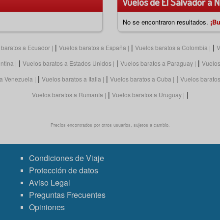
Vuelos de El Salvador a N
No se encontraron resultados.
¡Bu
|
|
|
 baratos a Ecuador
Vuelos baratos a España
Vuelos baratos a Colombia
V
|
|
|
ntina
Vuelos baratos a Estados Unidos
Vuelos baratos a Paraguay
Vuelos
|
|
|
 a Venezuela
Vuelos baratos a Italia
Vuelos baratos a Cuba
Vuelos barato
|
|
Vuelos baratos a Rumanía
Vuelos baratos a Uruguay
Precios encontrados por otros usuarios, sujetos a cambio.
Condiciones de Viaje
Protección de datos
Aviso Legal
Preguntas Frecuentes
Opiniones