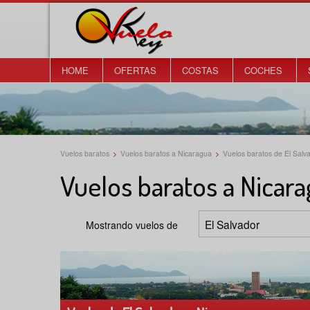
HOME
OFERTAS
COSTAS
COCHES
Vuelos baratos
>
Vuelos baratos a Nicaragua
>
Vuelos baratos de El Salv
Vuelos baratos a Nicar
Mostrando vuelos de