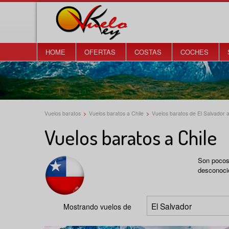
HOME
OFERTAS
COSTAS
COCHES
Vuelos baratos
>
Vuelos baratos a Chile
>
Vuelos baratos de El Salvador a
Vuelos baratos a Chile
Son pocos 
desconocid
Mostrando vuelos de