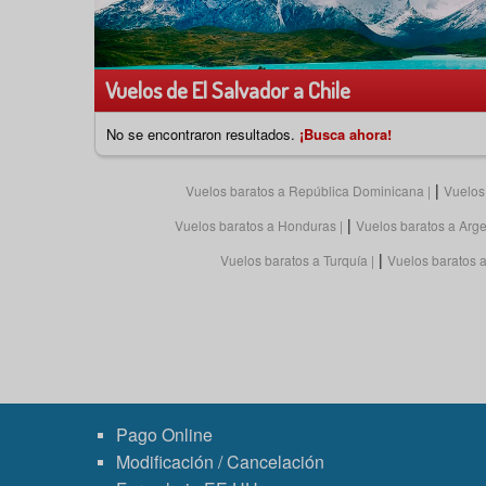
Vuelos de El Salvador a Chile
No se encontraron resultados.
¡Busca ahora!
|
Vuelos baratos a República Dominicana
Vuelos
|
Vuelos baratos a Honduras
Vuelos baratos a Arge
|
Vuelos baratos a Turquía
Vuelos baratos a 
Pago Online
Modificación / Cancelación