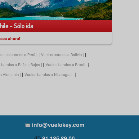
ile - Sólo ida
sca ahora!
|
|
uelos baratos a Perú
Vuelos baratos a Bolivia
|
|
 baratos a Países Bajos
Vuelos baratos a Brasil
|
|
 a Alemania
Vuelos baratos a Nicaragua
info@vuelokey.com
91 185 89 00