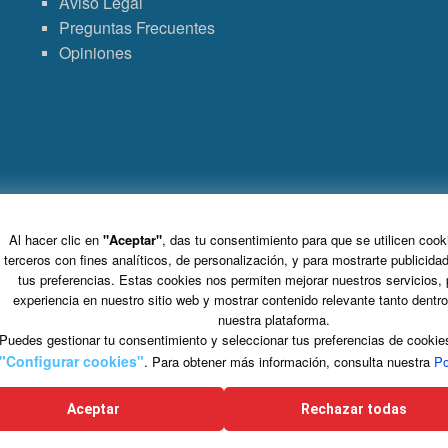
Aviso Legal
Preguntas Frecuentes
Opiniones
Grupo VDT - Viajes Dominicana Tours. C.I.C.M.A. n° 960 CIF: B-82748864
S.L. Tomo 15717, Folio 126, Hoja Registral 264927.
Al hacer clic en
"Aceptar"
, das tu consentimiento para que se utilicen cook
C/ Marie Curie 5 Edificio Alpha 3ª planta, Rivas VaciaMadrid 28521 Madrid
terceros con fines analíticos, de personalización, y para mostrarte publicida
tus preferencias. Estas cookies nos permiten mejorar nuestros servicios, 
experiencia en nuestro sitio web y mostrar contenido relevante tanto dentr
nuestra plataforma.
Puedes gestionar tu consentimiento y seleccionar tus preferencias de cookie
na ayuda de la Unión Europea sometida al régimen de minimis en los términos estableci
"Configurar cookies"
. Para obtener más información, consulta nuestra
Po
 a la aplicación de los artículos 107 y 108 del Tratado de Funcionamiento de la Unión Europe
n contrato formativo para la obtención de la práctica profesional adecuada cofinanciado p
FSE+ 2021-2027, hasta una tasa máxima del 40%.
Aceptar
Rechazar todas