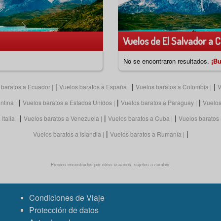
Vuelos de El Salvador a Ch
No se encontraron resultados.
¡Bu
|
|
|
 baratos a Ecuador
Vuelos baratos a España
Vuelos baratos a Colombia
V
|
|
|
ntina
Vuelos baratos a Estados Unidos
Vuelos baratos a Paraguay
Vuelos
|
|
|
Italia
Vuelos baratos a Venezuela
Vuelos baratos a Cuba
Vuelos baratos
|
|
Vuelos baratos a Islandia
Vuelos baratos a Rumanía
Precios encontrados por otros usuarios, sujetos a cambio.
Condiciones de Viaje
Protección de datos