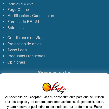
Atención al cliente
Pago Online
Modificación / Cancelación
Formulario EE.UU.
Boletines
Condiciones de Viaje
Protección de datos
Aviso Legal
Preguntas Frecuentes
Opiniones
Síguenos en las
Enlace
Enlace
Enlace
Enlace
a
a
a
de
Al hacer clic en
"Aceptar"
, das tu consentimiento para que se utilicen
Grupo VDT - Viajes Dominicana Tours. C.I.C.M.A. n° 960 CIF: B-82748864
cookies propias y de terceros con fines analíticos, de personalización,
S.L. Tomo 15717, Folio 126, Hoja Registral 264927.
WhatsApp
Instagram
Facebook
Youtub
y para mostrarte publicidad relacionada con tus preferencias. Estas
C/ Marie Curie 5 Edificio Alpha 3ª planta, Rivas VaciaMadrid 28521 Madrid