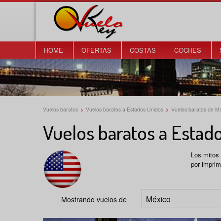
HOME
OFERTAS
COSTAS
COCHES
Vuelos baratos
>
Vuelos baratos a Estados Unidos
>
Vuelos baratos de M
Vuelos baratos a Estad
Los mitos 
por imprim
Mostrando vuelos de