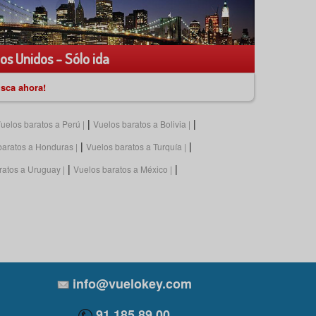
os Unidos - Sólo ida
sca ahora!
|
|
uelos baratos a Perú
Vuelos baratos a Bolivia
|
|
baratos a Honduras
Vuelos baratos a Turquía
|
|
ratos a Uruguay
Vuelos baratos a México
info@vuelokey.com
91 185 89 00