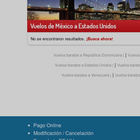
Vuelos de México a Estados Unidos
No se encontraron resultados.
¡Busca ahora!
|
Vuelos baratos a República Dominicana
Vuelos
|
Vuelos baratos a Estados Unidos
Vuelos barat
|
Vuelos baratos a Venezuela
Vuelos baratos 
Pago Online
Modificación / Cancelación