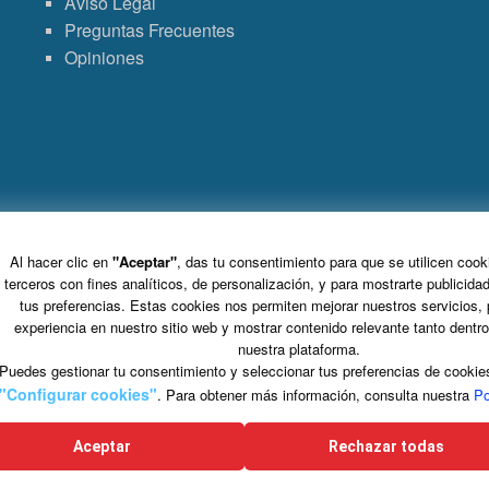
Aviso Legal
Preguntas Frecuentes
Opiniones
Grupo VDT - Viajes Dominicana Tours. C.I.C.M.A. n° 960 CIF: B-82748864
S.L. Tomo 15717, Folio 126, Hoja Registral 264927.
Al hacer clic en
"Aceptar"
, das tu consentimiento para que se utilicen cook
C/ Marie Curie 5 Edificio Alpha 3ª planta, Rivas VaciaMadrid 28521 Madrid
terceros con fines analíticos, de personalización, y para mostrarte publicida
tus preferencias. Estas cookies nos permiten mejorar nuestros servicios, 
experiencia en nuestro sitio web y mostrar contenido relevante tanto dentr
nuestra plataforma.
Puedes gestionar tu consentimiento y seleccionar tus preferencias de cookie
na ayuda de la Unión Europea sometida al régimen de minimis en los términos estableci
"Configurar cookies"
. Para obtener más información, consulta nuestra
Po
 a la aplicación de los artículos 107 y 108 del Tratado de Funcionamiento de la Unión Europe
n contrato formativo para la obtención de la práctica profesional adecuada cofinanciado p
FSE+ 2021-2027, hasta una tasa máxima del 40%.
Aceptar
Rechazar todas