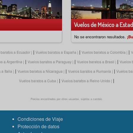
Vuelos de México a Estad
No se encontraron resultados.
¡Bu
|
|
|
 baratos a Ecuador
Vuelos baratos a España
Vuelos baratos a Colombia
V
|
|
|
os a Argentina
Vuelos baratos a Paraguay
Vuelos baratos a Brasil
Vuelos 
|
|
|
a Italia
Vuelos baratos a Nicaragua
Vuelos baratos a Rumanía
Vuelos ba
|
|
Vuelos baratos a Cuba
Vuelos baratos a Reino Unido
Precios encontrados por otros usuarios, sujetos a cambio.
Condiciones de Viaje
Protección de datos