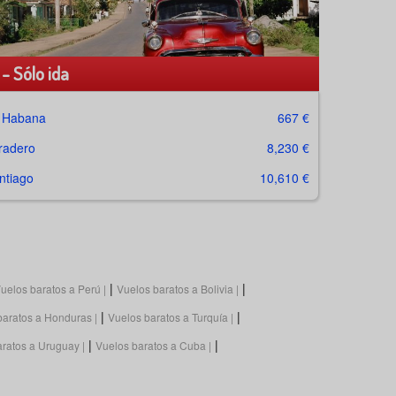
- Sólo ida
a Habana
667 €
radero
8,230 €
ntiago
10,610 €
|
|
uelos baratos a Perú
Vuelos baratos a Bolivia
|
|
baratos a Honduras
Vuelos baratos a Turquía
|
|
aratos a Uruguay
Vuelos baratos a Cuba