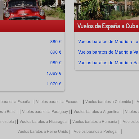
Vuelos de España a Cuba 
880 €
Vuelos baratos de
Madrid a L
890 €
Vuelos baratos de
Madrid a Va
989 €
Vuelos baratos de
Madrid a Sa
1,069 €
1,070 €
|
|
|
 baratos a España
Vuelos baratos a Ecuador
Vuelos baratos a Colombia
V
|
|
|
s a Brasil
Vuelos baratos a Paraguay
Vuelos baratos a Argentina
Vuelos 
|
|
|
enezuela
Vuelos baratos a Nicaragua
Vuelos baratos a Rumanía
Vuelos b
|
|
Vuelos baratos a Reino Unido
Vuelos baratos a Portugal