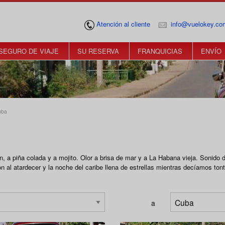
Atención al cliente
info@vuelokey.co
SEGURO DE VIAJE
SU RESERVA
FRANQUICIAS
ENVÍO
uba
n, a piña colada y a mojito. Olor a brisa de mar y a La Habana vieja. Sonido d
n al atardecer y la noche del caribe llena de estrellas mientras decíamos tont
a