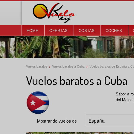
HOME
OFERTAS
COSTAS
COCHES
Vuelos baratos
>
Vuelos baratos a Cuba
>
Vuelos baratos de España a C
Vuelos baratos a Cuba
Sabor a ro
del Maleco
Mostrando vuelos de