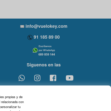
info@vuelokey.com
91 185 89 00
Síguenos en las
Enlace
Enlace
Enlace
Enlace
a
a
a
de
ies propias y de
WhatsApp
Instagram
Facebook
Youtube
d relacionada con
personalizar tu