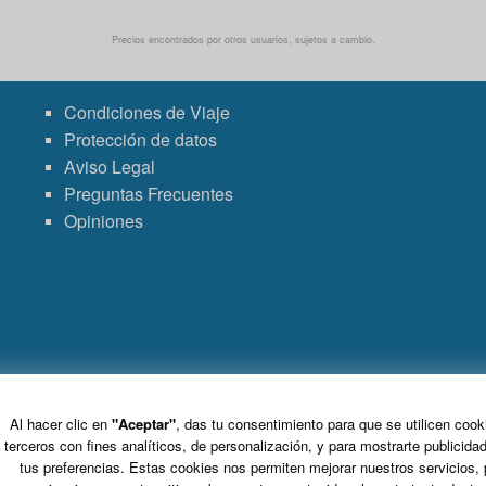
Precios encontrados por otros usuarios, sujetos a cambio.
Condiciones de Viaje
Protección de datos
Aviso Legal
Preguntas Frecuentes
Opiniones
Grupo VDT - Viajes Dominicana Tours. C.I.C.M.A. n° 960 CIF: B-82748864
S.L. Tomo 15717, Folio 126, Hoja Registral 264927.
Al hacer clic en
"Aceptar"
, das tu consentimiento para que se utilicen cook
C/ Marie Curie 5 Edificio Alpha 3ª planta, Rivas VaciaMadrid 28521 Madrid
terceros con fines analíticos, de personalización, y para mostrarte publicida
tus preferencias. Estas cookies nos permiten mejorar nuestros servicios, 