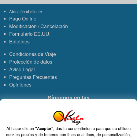
Atención al cliente
Pago Online
Modificación / Cancelación
Formulario EE.UU.
Boletines
Condiciones de Viaje
Protección de datos
Aviso Legal
Preguntas Frecuentes
Opiniones
Síguenos en las
Enlace
Enlace
Enlace
Enlace
a
a
a
de
Al hacer clic en
"Aceptar"
, das tu consentimiento para que se utilicen
Grupo VDT - Viajes Dominicana Tours. C.I.C.M.A. n° 960 CIF: B-82748864
cookies propias y de terceros con fines analíticos, de personalización,