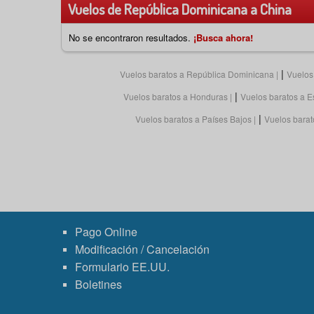
Vuelos de República Dominicana a China
No se encontraron resultados.
¡Busca ahora!
|
Vuelos baratos a República Dominicana
Vuelos
|
Vuelos baratos a Honduras
Vuelos baratos a 
|
Vuelos baratos a Países Bajos
Vuelos barat
Pago Online
Modificación / Cancelación
Formulario EE.UU.
Boletines