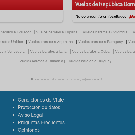
Vuelos de República Domi
No se encontraron resultados.
¡Bu
|
|
|
 baratos a Ecuador
Vuelos baratos a España
Vuelos baratos a Colombia
V
|
|
|
Estados Unidos
Vuelos baratos a Argentina
Vuelos baratos a Paraguay
Vuel
|
|
|
os a Venezuela
Vuelos baratos a Italia
Vuelos baratos a Cuba
Vuelos bara
|
|
Vuelos baratos a Rumanía
Vuelos baratos a Uruguay
Precios encontrados por otros usuarios, sujetos a cambio.
Condiciones de Viaje
Protección de datos
Aviso Legal
Preguntas Frecuentes
Opiniones