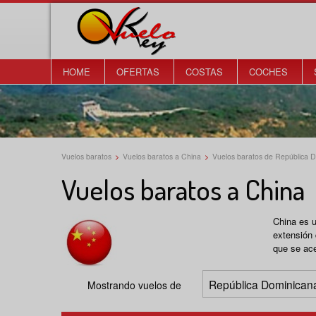
HOME
OFERTAS
COSTAS
COCHES
Vuelos baratos
>
Vuelos baratos a China
>
Vuelos baratos de República 
Vuelos baratos a China
China es u
extensión 
que se ace
Mostrando vuelos de