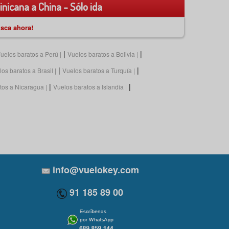
nicana a China - Sólo ida
sca ahora!
|
|
uelos baratos a Perú
Vuelos baratos a Bolivia
|
|
os baratos a Brasil
Vuelos baratos a Turquía
|
|
tos a Nicaragua
Vuelos baratos a Islandia
info@vuelokey.com
91 185 89 00