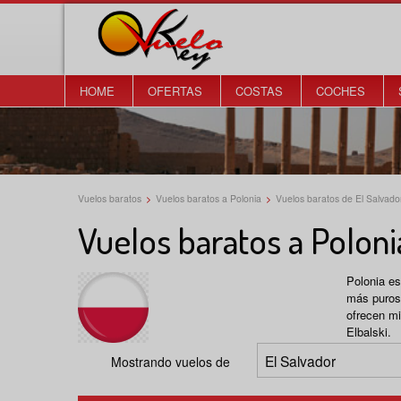
HOME
OFERTAS
COSTAS
COCHES
Vuelos baratos
>
Vuelos baratos a Polonia
>
Vuelos baratos de El Salvado
Vuelos baratos a Poloni
Polonia e
más puros 
ofrecen mi
Elbalski.
Mostrando vuelos de