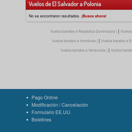
Vuelos de El Salvador a Polonia
No se encontraron resultados.
¡Busca ahora!
|
Vuelos baratos a República Dominicana
Vuelos
|
Vuelos baratos a Honduras
Vuelos baratos a 
|
Vuelos baratos a Venezuela
Vuelos barato
Pago Online
Modificación / Cancelación
Formulario EE.UU.
Boletines