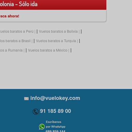
olonia - Sólo ida
sca ahora!
|
|
uelos baratos a Perú
Vuelos baratos a Bolivia
|
|
os baratos a Brasil
Vuelos baratos a Turquía
|
|
tos a Rumanía
Vuelos baratos a México
info@vuelokey.com
91 185 89 00