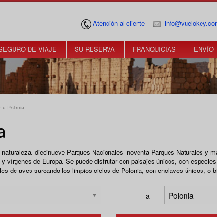
Atención al cliente
info@vuelokey.co
SEGURO DE VIAJE
SU RESERVA
FRANQUICIAS
ENVÍO
r a Polonia
a
s naturaleza, diecinueve Parques Nacionales, noventa Parques Naturales y m
y vírgenes de Europa. Se puede disfrutar con paisajes únicos, con especies d
les de aves surcando los limpios cielos de Polonia, con enclaves únicos, o 
a