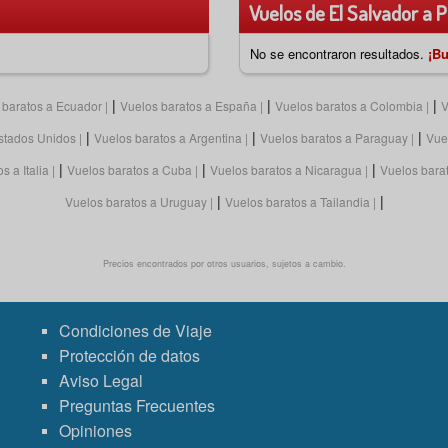
Vuelos de El Salvador a P
No se encontraron resultados.
¡Bu
|
|
|
 baratos a Ecuador
Vuelos baratos a España
Vuelos baratos a Colombia
V
|
|
|
Estados Unidos
Vuelos baratos a Argentina
Vuelos baratos a Paraguay
Vuel
|
|
|
s a Italia
Vuelos baratos a Cuba
Vuelos baratos a Nicaragua
Vuelos bara
|
|
Vuelos baratos a Uruguay
Vuelos baratos a Tailandia
Precios encontrados por otros usuarios, sujetos a cambio.
Condiciones de Viaje
Protección de datos
Aviso Legal
Preguntas Frecuentes
Opiniones