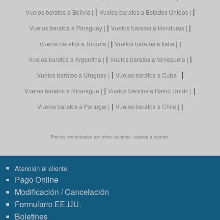
|
|
Vuelos baratos a Bolivia
Vuelos baratos a Estados Unidos
|
|
Vuelos baratos a Paraguay
Vuelos baratos a Honduras
|
|
Vuelos baratos a Turquía
Vuelos baratos a Italia
|
|
Vuelos baratos a Argentina
Vuelos baratos a Venezuela
|
|
Vuelos baratos a Uruguay
Vuelos baratos a Cuba
|
|
Vuelos baratos a Nicaragua
Vuelos baratos a Reino Unido
|
|
Vuelos baratos a Portugal
Vuelos baratos a Chile
Precios encontrados por otros usuarios, sujetos a cambio.
Atención al cliente
Pago Online
Modificación / Cancelación
Formulario EE.UU.
Boletines