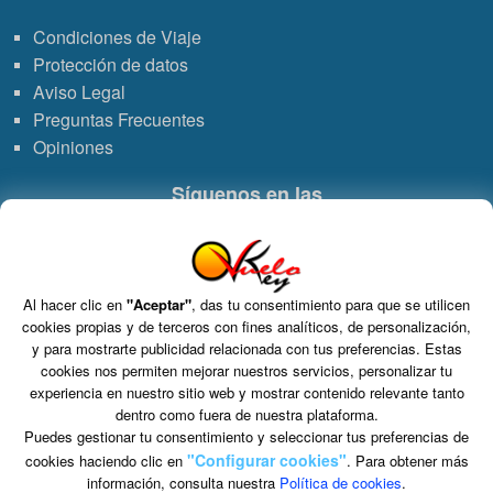
Condiciones de Viaje
Protección de datos
Aviso Legal
Preguntas Frecuentes
Opiniones
Síguenos en las
Enlace
Enlace
Enlace
Enlace
a
a
a
de
Al hacer clic en
"Aceptar"
, das tu consentimiento para que se utilicen
Grupo VDT - Viajes Dominicana Tours. C.I.C.M.A. n° 960 CIF: B-82748864
cookies propias y de terceros con fines analíticos, de personalización,
S.L. Tomo 15717, Folio 126, Hoja Registral 264927.
WhatsApp
Instagram
Facebook
Youtub
y para mostrarte publicidad relacionada con tus preferencias. Estas
C/ Marie Curie 5 Edificio Alpha 3ª planta, Rivas VaciaMadrid 28521 Madrid
cookies nos permiten mejorar nuestros servicios, personalizar tu
experiencia en nuestro sitio web y mostrar contenido relevante tanto
dentro como fuera de nuestra plataforma.
Puedes gestionar tu consentimiento y seleccionar tus preferencias de
"Configurar cookies"
cookies haciendo clic en
. Para obtener más
información, consulta nuestra
Política de cookies
.