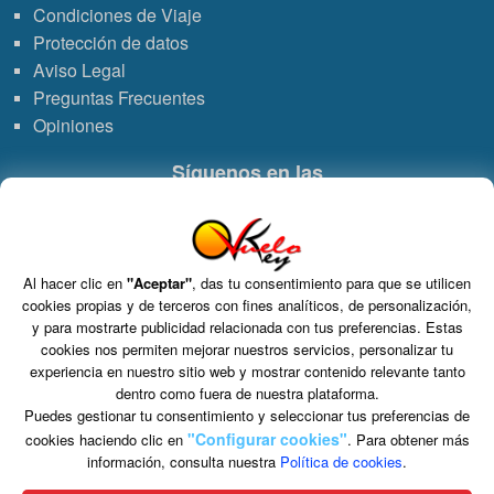
Condiciones de Viaje
Protección de datos
Aviso Legal
Preguntas Frecuentes
Opiniones
Síguenos en las
Enlace
Enlace
Enlace
Enlace
a
a
a
de
Al hacer clic en
"Aceptar"
, das tu consentimiento para que se utilicen
Grupo VDT - Viajes Dominicana Tours. C.I.C.M.A. n° 960 CIF: B-82748864
cookies propias y de terceros con fines analíticos, de personalización,
S.L. Tomo 15717, Folio 126, Hoja Registral 264927.
WhatsApp
Instagram
Facebook
Youtub
y para mostrarte publicidad relacionada con tus preferencias. Estas
C/ Marie Curie 5 Edificio Alpha 3ª planta, Rivas VaciaMadrid 28521 Madrid
cookies nos permiten mejorar nuestros servicios, personalizar tu
experiencia en nuestro sitio web y mostrar contenido relevante tanto
dentro como fuera de nuestra plataforma.
Puedes gestionar tu consentimiento y seleccionar tus preferencias de
"Configurar cookies"
cookies haciendo clic en
. Para obtener más
información, consulta nuestra
Política de cookies
.